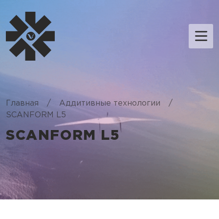
Главная
/
Аддитивные технологии
/
SCANFORM L5
SCANFORM L5