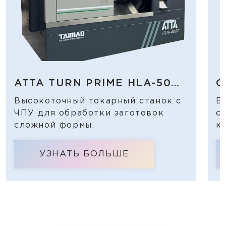
ATTA TURN PRIME HLA-500
C
CY
Высокоточный токарный станок с
В
ЧПУ для обработки заготовок
с
сложной формы.
к
УЗНАТЬ БОЛЬШЕ