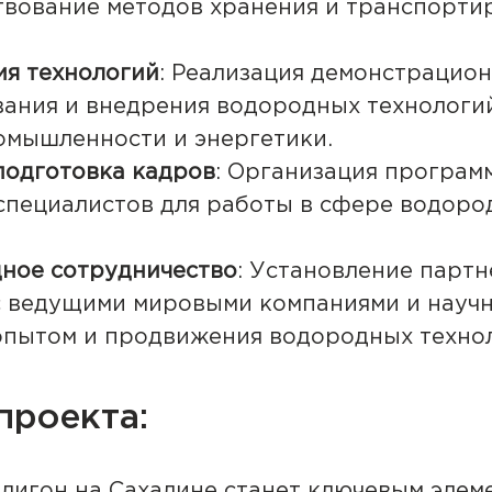
вование методов хранения и транспорти
я технологий
: Реализация демонстрацио
вания и внедрения водородных технологи
омышленности и энергетики.
подготовка кадров
: Организация програм
специалистов для работы в сфере водоро
ное сотрудничество
: Установление парт
с ведущими мировыми компаниями и науч
опытом и продвижения водородных техно
проекта:
игон на Сахалине станет ключевым элем