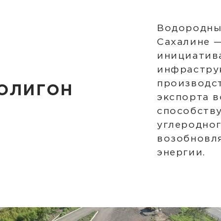
Водородны
Сахалине 
инициатив
инфрастру
производст
олигон
экспорта в
способств
углеродног
возобновл
энергии.