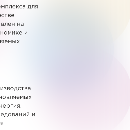
мплекса для
естве
авлен на
ономике и
ляемых
оизводства
бновляемых
нергия.
ледований и
ая