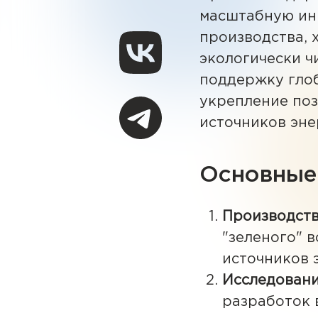
масштабную ин
производства, 
экологически ч
поддержку глоб
укрепление по
источников эне
Основные 
Производст
"зеленого" 
источников э
Исследовани
разработок 