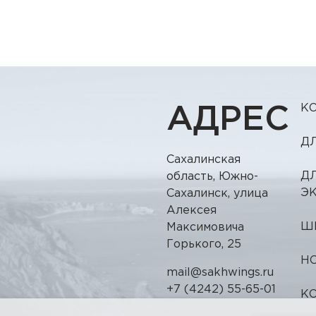
К
АДРЕС
Д
Сахалинская
Д
область, Южно-
Э
Сахалинск, улица
Алексея
Ш
Максимовича
Горького, 25
Н
mail@sakhwings.ru
+7 (4242) 55-65-01
К