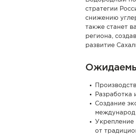
стратегии Росс
снижению углер
также станет в
региона, созда
развитие Сахал
Ожидаемы
Производств
Разработка 
Создание эк
международ
Укрепление 
от традицио