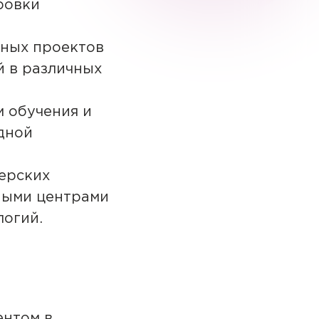
ровки
нных проектов
й в различных
м обучения и
дной
нерских
ными центрами
логий.
ентом в