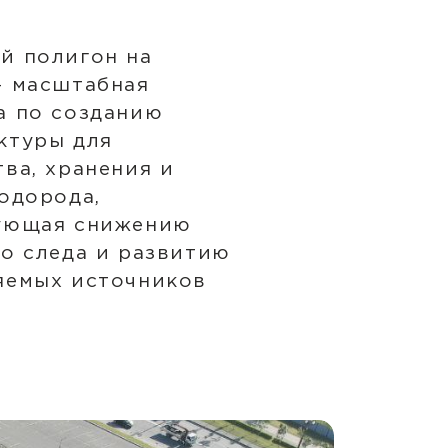
й полигон на
— масштабная
а по созданию
ктуры для
ва, хранения и
одорода,
ующая снижению
о следа и развитию
яемых источников