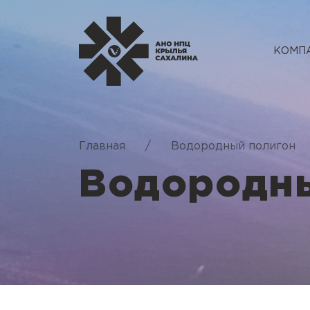
КОМП
Главная
/
Водородный полигон
Водородн