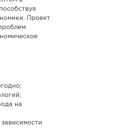
способствуя
номики. Проект
 проблем
ономическое
егодно;
логий;
рода на
 зависимости