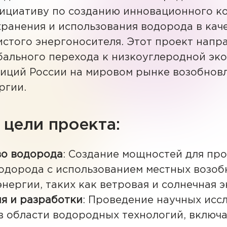
ициативу по созданию инновационного ко
хранения и использования водорода в кач
истого энергоносителя. Этот проект напр
ального перехода к низкоуглеродной эк
зиций России на мировом рынке возобнов
ргии.
цели проекта:
во водорода
: Создание мощностей для пр
водорода с использованием местных возо
нергии, таких как ветровая и солнечная э
я и разработки
: Проведение научных исс
в области водородных технологий, включ