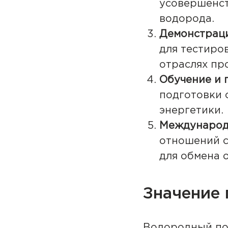
усовершенст
водорода.
Демонстраци
для тестиро
отраслях пр
Обучение и 
подготовки 
энергетики.
Международ
отношений 
для обмена 
Значение 
Водородный пол