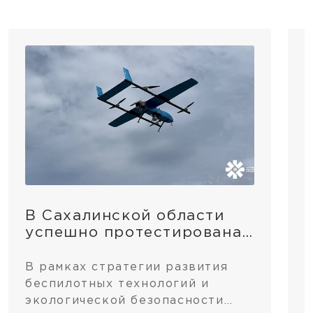
В Сахалинской области
успешно протестирована
система обнаружения
пожаров, установленная
В рамках стратегии развития
1
на базе отечественного
беспилотных технологий и
Н
беспилотника
экологической безопасности
с