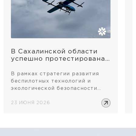
В Сахалинской области
успешно протестирована
система обнаружения
пожаров, установленная
В рамках стратегии развития
1
на базе отечественного
беспилотных технологий и
Н
беспилотника
экологической безопасности
с
региона, на дронопорте
м
«Пушистый» прошла
23 ИЮНЯ 2026
м
1
демонстрация системы
Д
«Лесохранитель». Программный
р
комплекс установлен на
д
беспилотном летательном
в