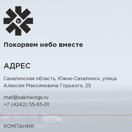
аппарате вертикального взлета
р
и посадки «ИнноВтол-3с».
С
Мероприятие стало результатом
д
совместной работы
С
специалистов НПЦ «Крылья
К
Сахалина» и Университета
с
Покоряем небо вместе
Иннополис. Полеты прошли в
В
сложных погодных условиях и
о
показали стабильную работу
п
АДРЕС
системы и выполнение всех
с
поставленных задач.
Сахалинская область, Южно-Сахалинск, улица
Алексея Максимовича Горького, 25
mail@sakhwings.ru
+7 (4242) 55-65-01
КОМПАНИЯ