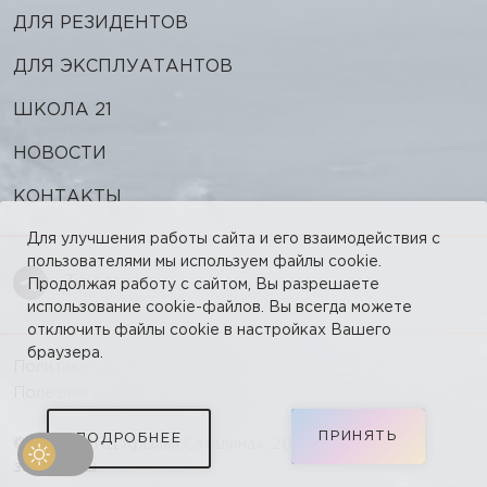
ДЛЯ РЕЗИДЕНТОВ
ДЛЯ ЭКСПЛУАТАНТОВ
ШКОЛА 21
НОВОСТИ
КОНТАКТЫ
Для улучшения работы сайта и его взаимодействия с
пользователями мы используем файлы cookie.
Telegram
Продолжая работу с сайтом, Вы разрешаете
использование cookie-файлов. Вы всегда можете
отключить файлы cookie в настройках Вашего
браузера.
Политика конфиденциальности
Полезная информация
ПРИНЯТЬ
ПОДРОБНЕЕ
© АНО «НПЦ Крылья Сахалина», 2026. Все права
защищены.